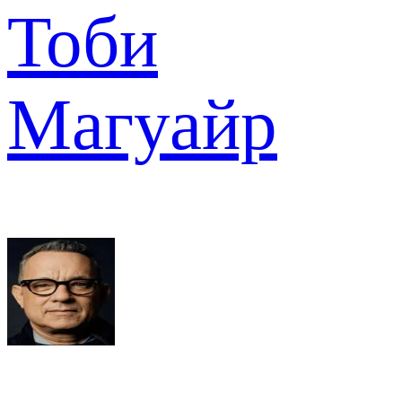
Тоби
Магуайр