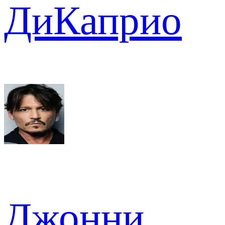
ДиКаприо
Джонни