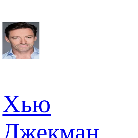
Хью
Джекман