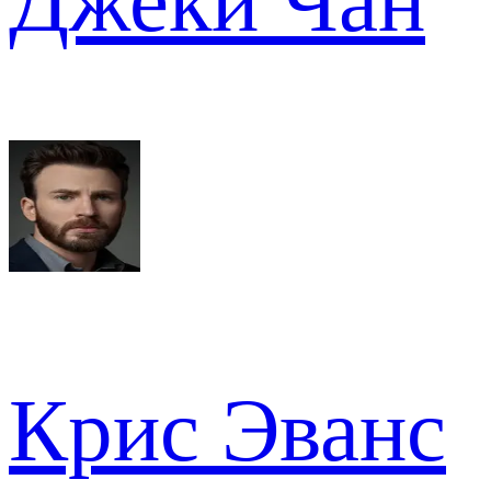
Джеки Чан
Крис Эванс