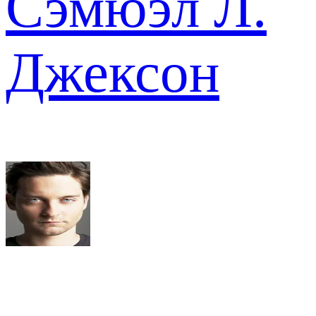
Сэмюэл Л.
Джексон