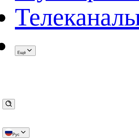
Телеканал
Eщё
Рус