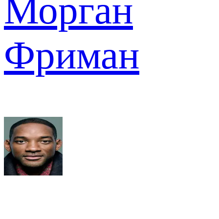
Морган
Фриман