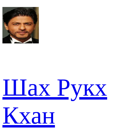
Шах Рукх
Кхан