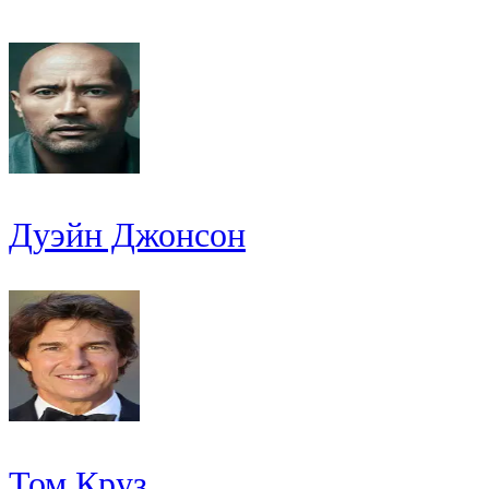
Дуэйн Джонсон
Том Круз