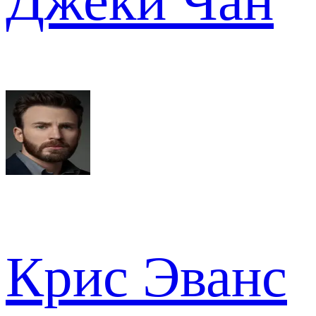
Джеки Чан
Крис Эванс