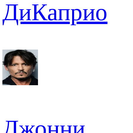
ДиКаприо
Джонни