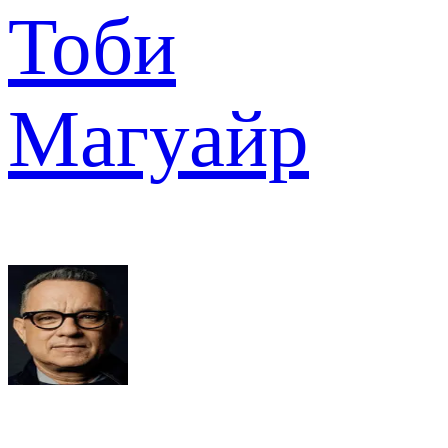
Тоби
Магуайр