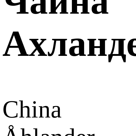
Чайна
Ахланд
China