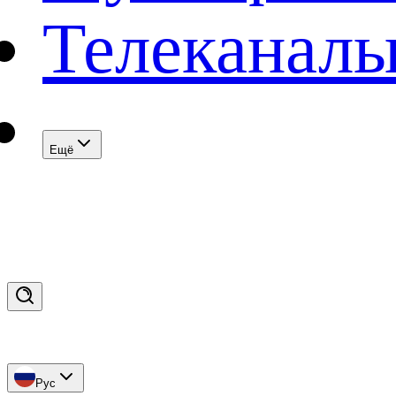
Телеканал
Eщё
Рус