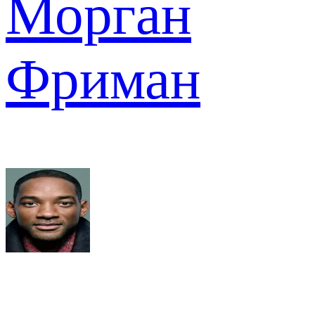
Морган
Фриман