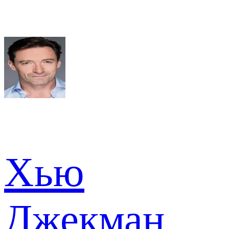
Хью
Джекман