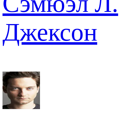
Сэмюэл Л.
Джексон