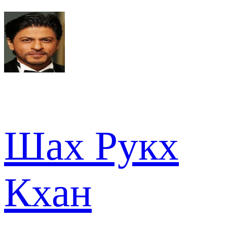
Шах Рукх
Кхан