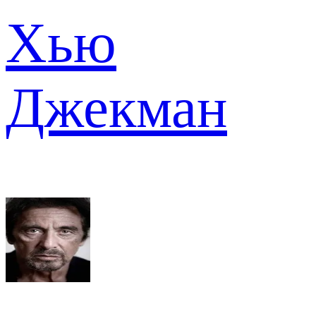
Хью
Джекман