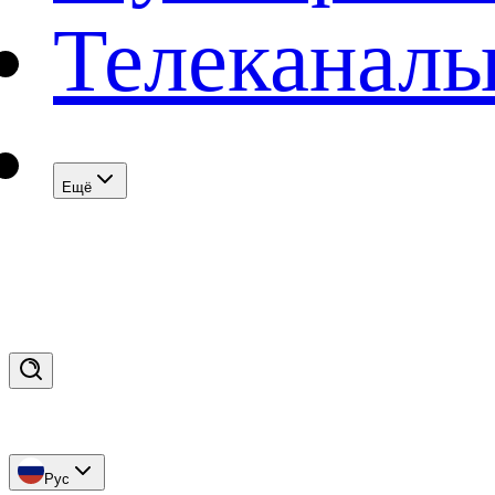
Телеканал
Eщё
Рус