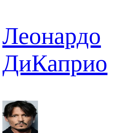
Леонардо
ДиКаприо