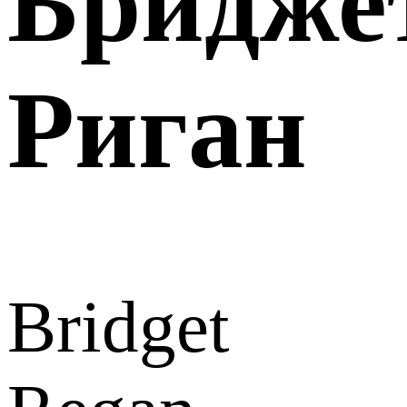
Бридже
Риган
Bridget