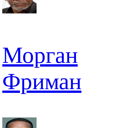
Морган
Фриман