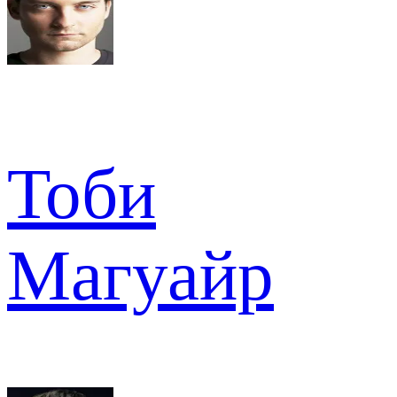
Тоби
Магуайр