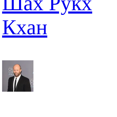
Шах Рукх
Кхан