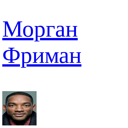
Морган
Фриман