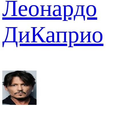
Леонардо
ДиКаприо