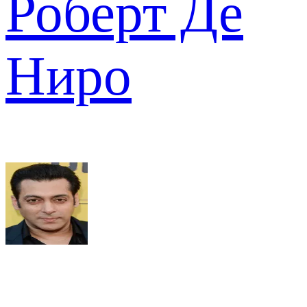
Роберт Де
Ниро