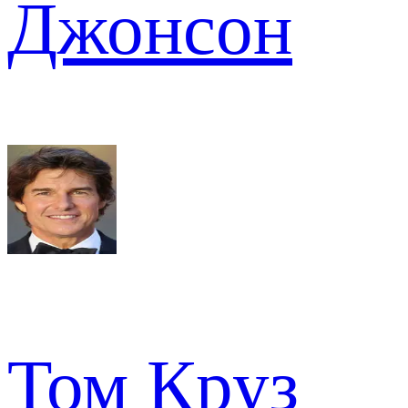
Джонсон
Том Круз