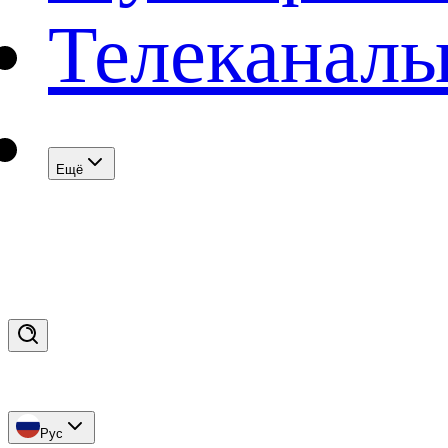
Телеканал
Eщё
Рус