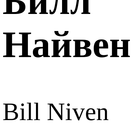
Билл
Найвен
Bill Niven