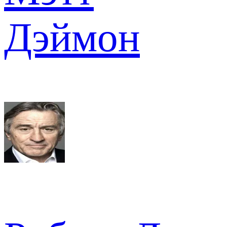
Дэймон