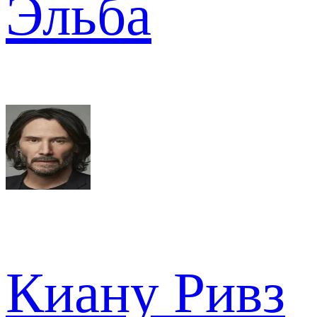
Эльба
Киану Ривз