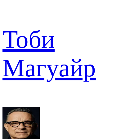
Тоби
Магуайр