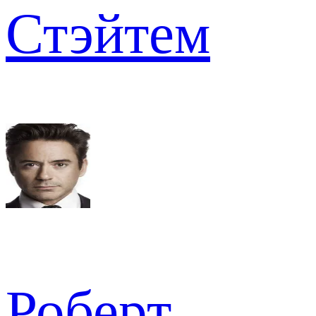
Стэйтем
Роберт