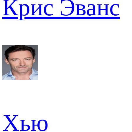
Крис Эванс
Хью