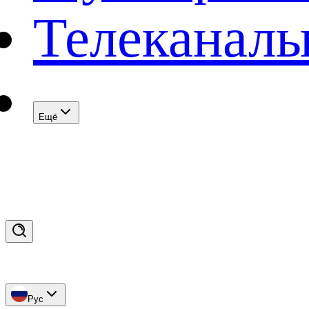
Телеканал
Eщё
Рус