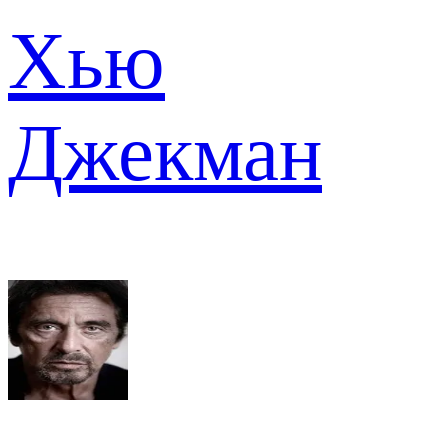
Хью
Джекман