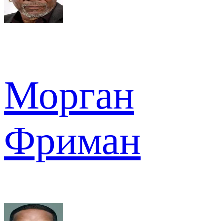
Морган
Фриман