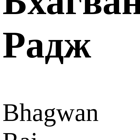
Бхагва
Радж
Bhagwan