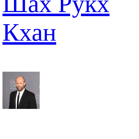
Шах Рукх
Кхан