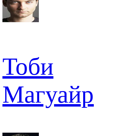
Тоби
Магуайр