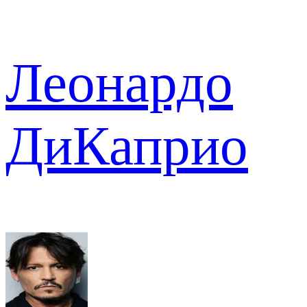
Леонардо
ДиКаприо