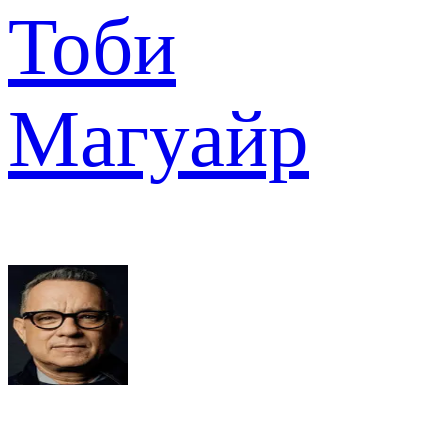
Тоби
Магуайр