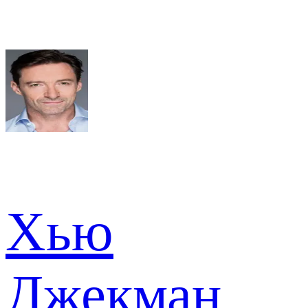
Хью
Джекман