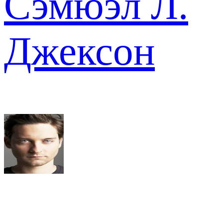
Сэмюэл Л.
Джексон