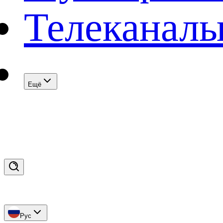
Телеканал
Eщё
Рус