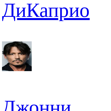
ДиКаприо
Джонни