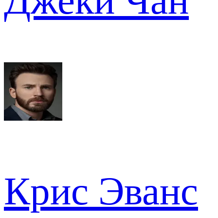
Джеки Чан
Крис Эванс