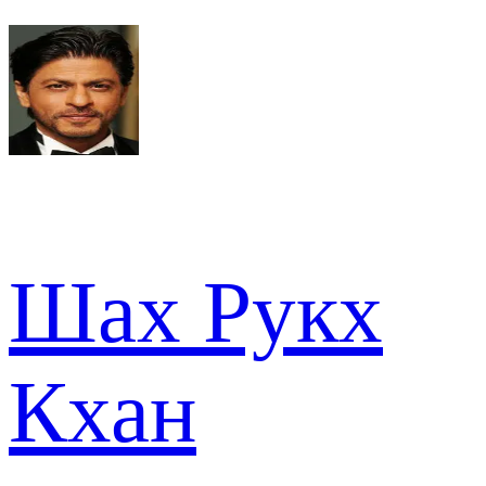
Шах Рукх
Кхан