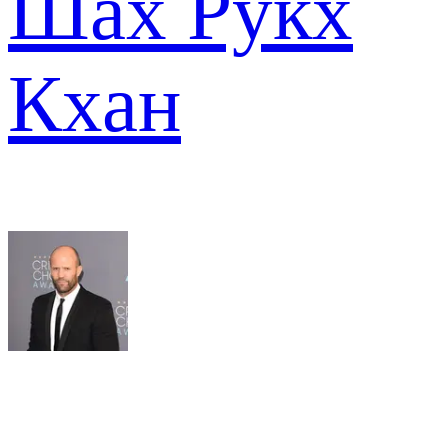
Шах Рукх
Кхан