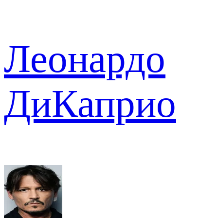
Леонардо
ДиКаприо