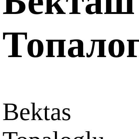
Бекташ
Топало
Bektas