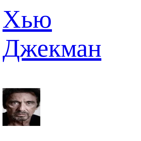
Хью
Джекман