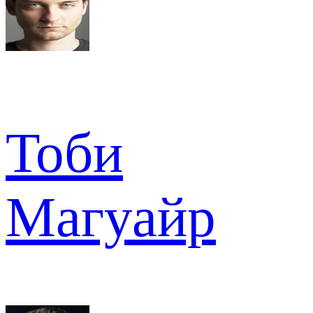
Тоби
Магуайр