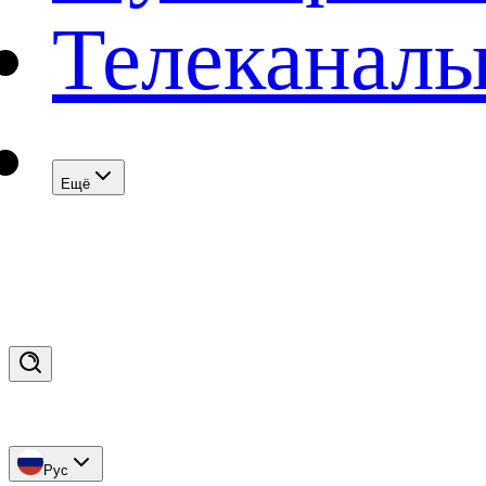
Телеканал
Eщё
Рус