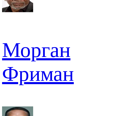
Морган
Фриман