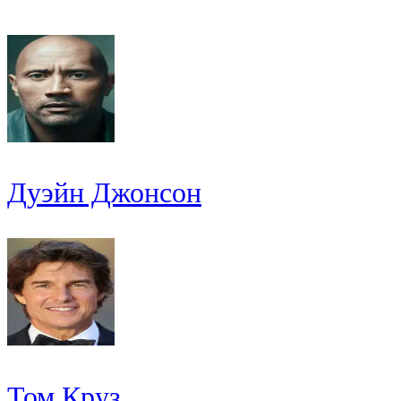
Дуэйн Джонсон
Том Круз