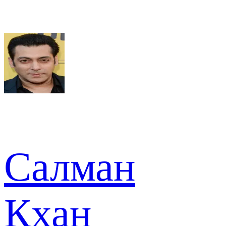
Салман
Кхан