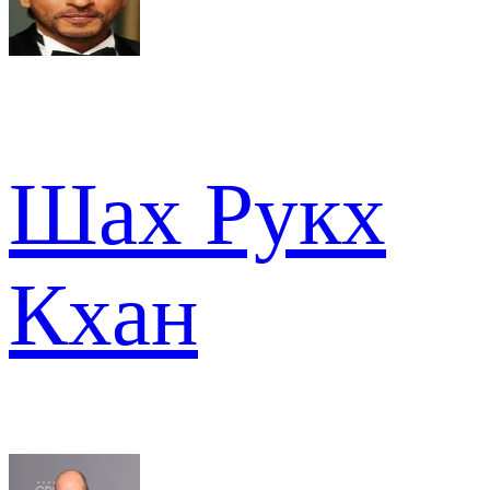
Шах Рукх
Кхан