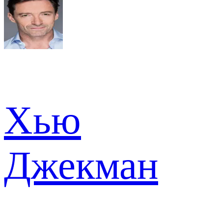
Хью
Джекман