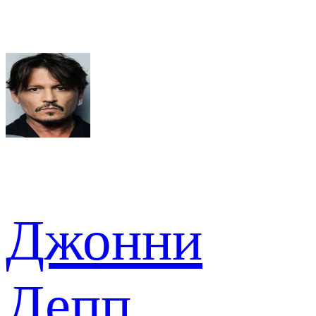
Джонни
Депп