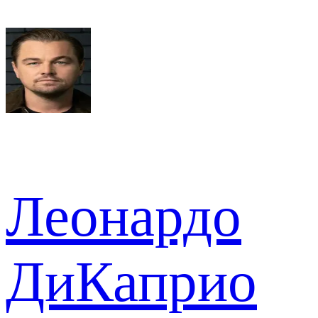
Леонардо
ДиКаприо