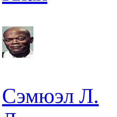
Сэмюэл Л.