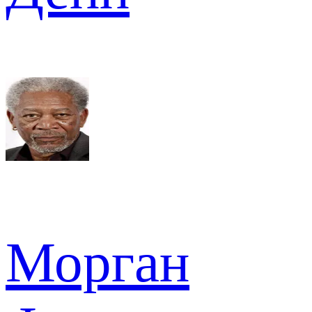
Морган