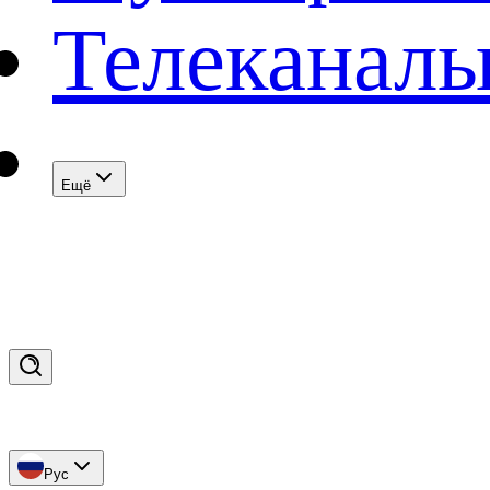
Телеканал
Eщё
Рус