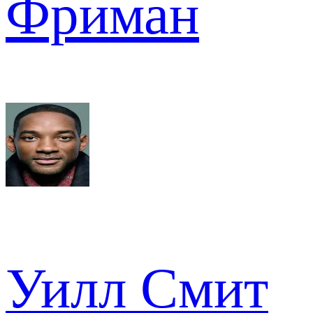
Фриман
Уилл Смит