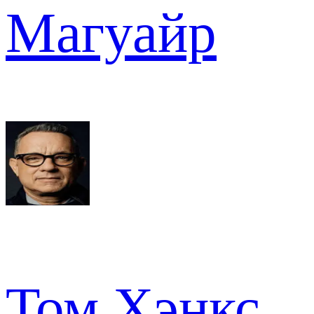
Магуайр
Том Хэнкс