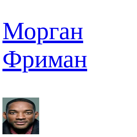
Морган
Фриман