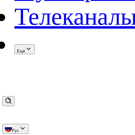
Телеканал
Eщё
Рус