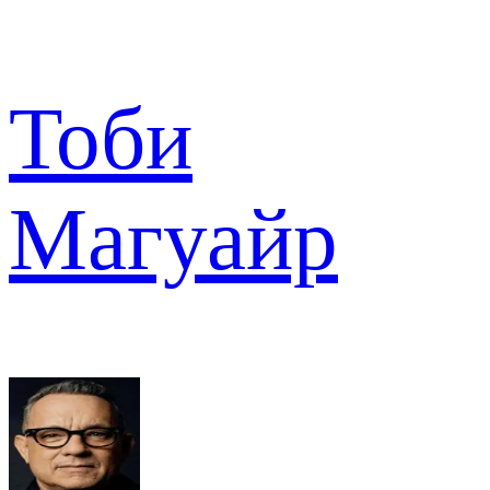
Тоби
Магуайр