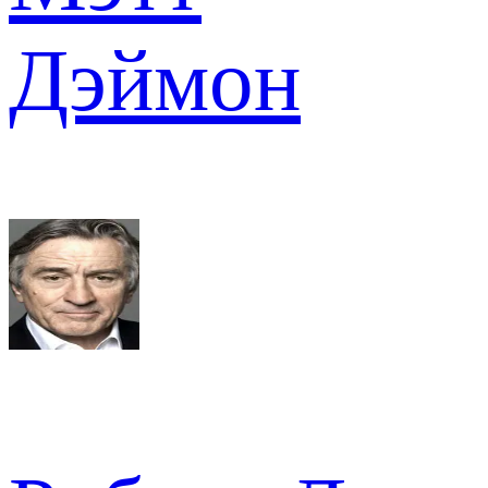
Дэймон