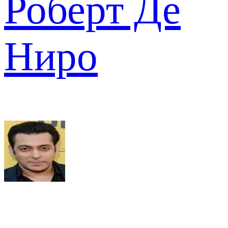
Роберт Де
Ниро