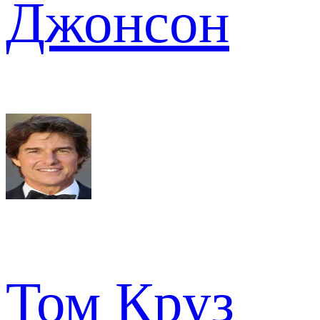
Джонсон
Том Круз