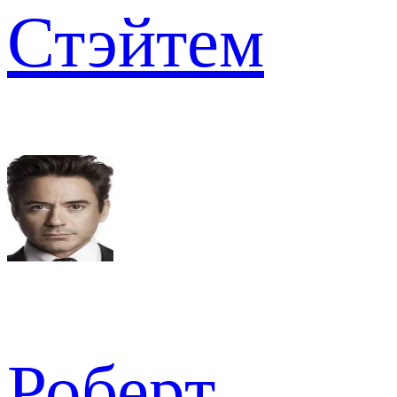
Стэйтем
Роберт