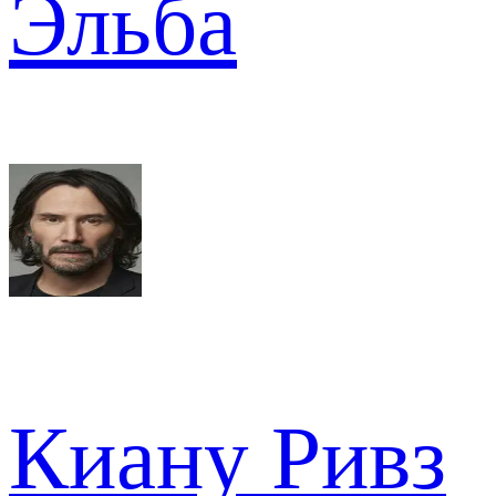
Эльба
Киану Ривз