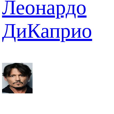
Леонардо
ДиКаприо