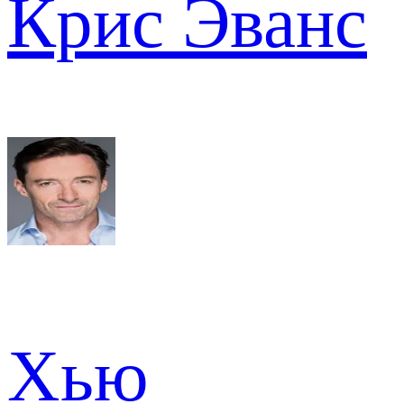
Крис Эванс
Хью