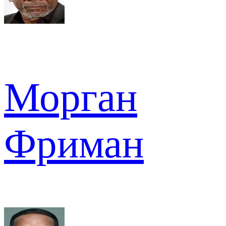
Морган
Фриман