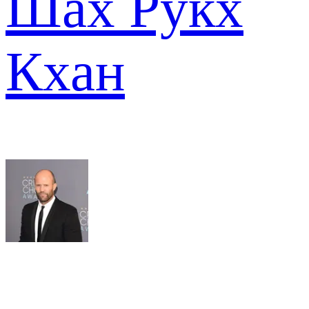
Шах Рукх
Кхан