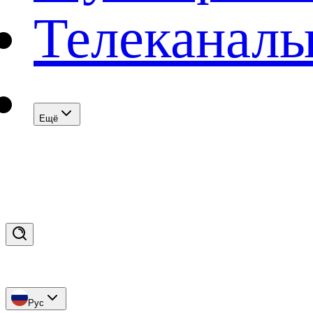
Телеканал
Eщё
Рус