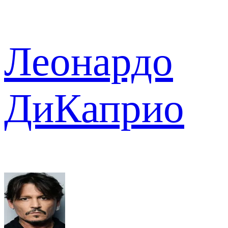
Леонардо
ДиКаприо