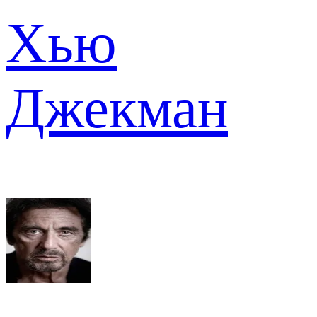
Хью
Джекман