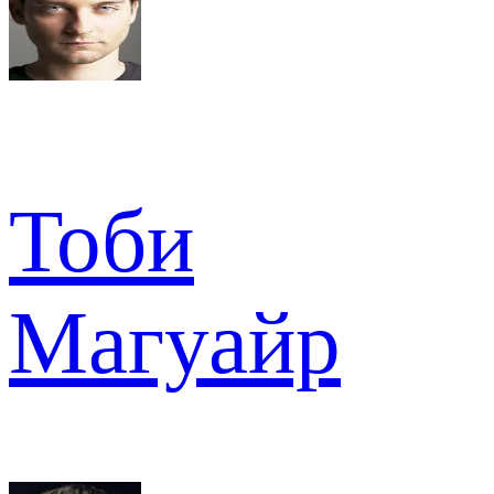
Тоби
Магуайр