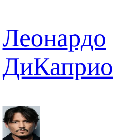
Леонардо
ДиКаприо