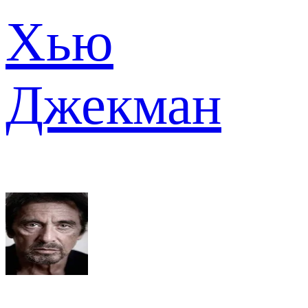
Хью
Джекман