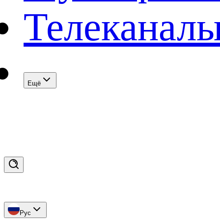
Телеканал
Eщё
Рус