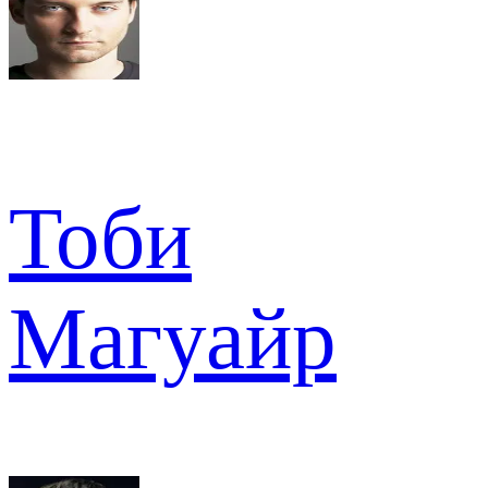
Тоби
Магуайр