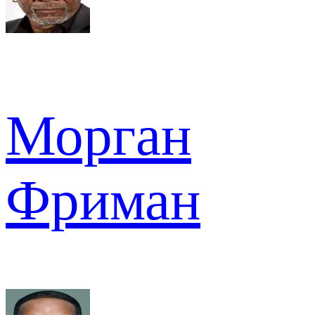
Морган
Фриман