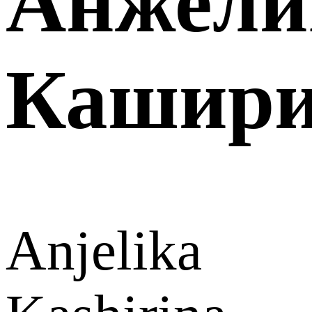
Анжели
Кашир
Anjelika