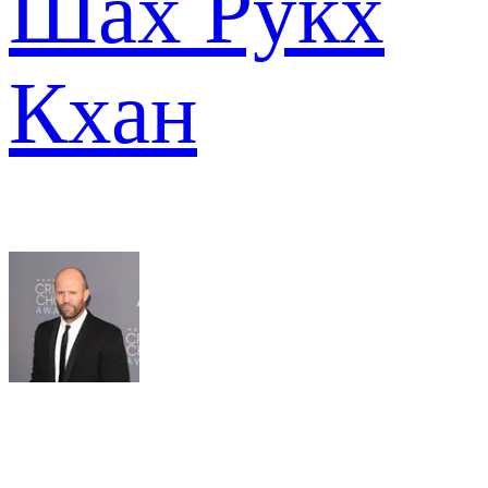
Шах Рукх
Кхан