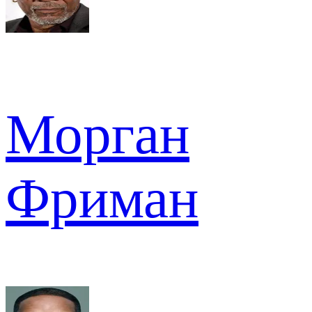
Морган
Фриман