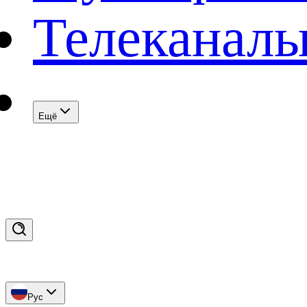
Телеканал
Eщё
Рус