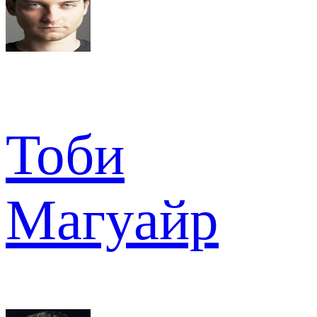
Тоби
Магуайр