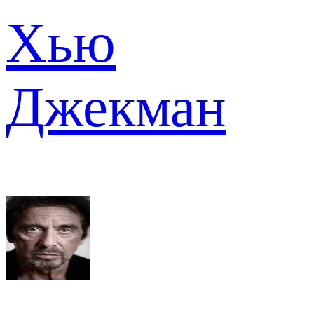
Хью
Джекман