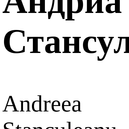
Андриа
Стансу
Andreea