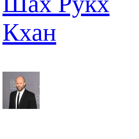
Шах Рукх
Кхан