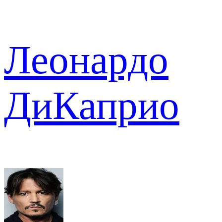
Леонардо
ДиКаприо