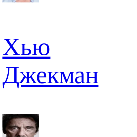
Хью
Джекман