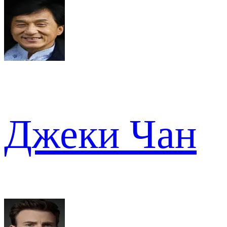
Джеки Чан