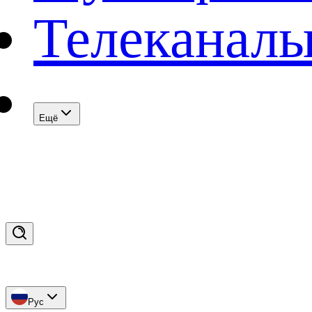
Телеканал
Eщё
Рус