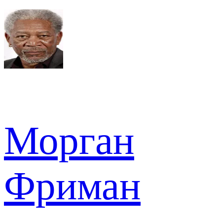
Морган
Фриман