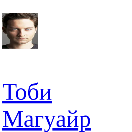
Тоби
Магуайр