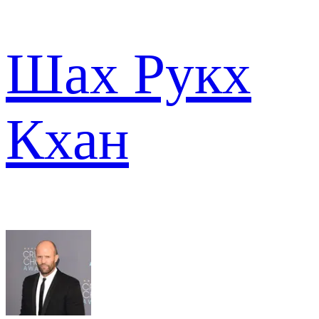
Шах Рукх
Кхан