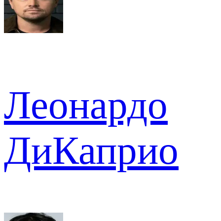
Леонардо
ДиКаприо