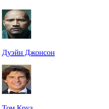
Дуэйн Джонсон
Том Круз