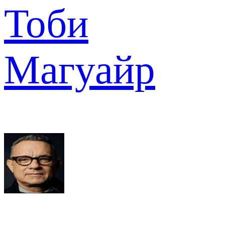
Тоби
Магуайр