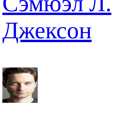
Сэмюэл Л.
Джексон