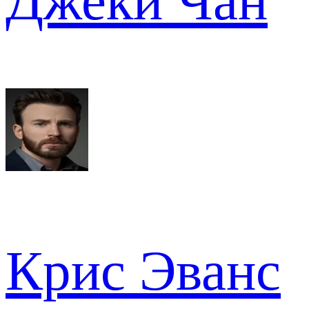
Джеки Чан
Крис Эванс