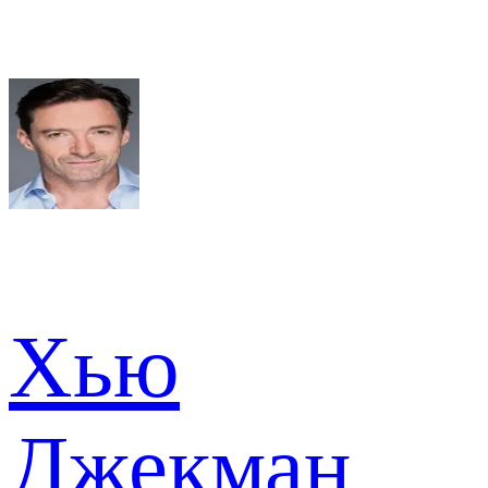
Хью
Джекман