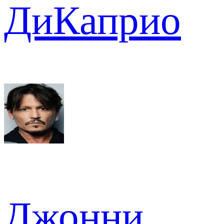
ДиКаприо
Джонни