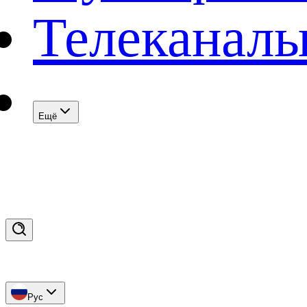
Телеканал
Eщё
Рус