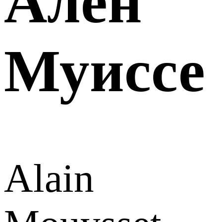
Ален
Муиссе
Alain