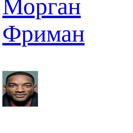
Морган
Фриман