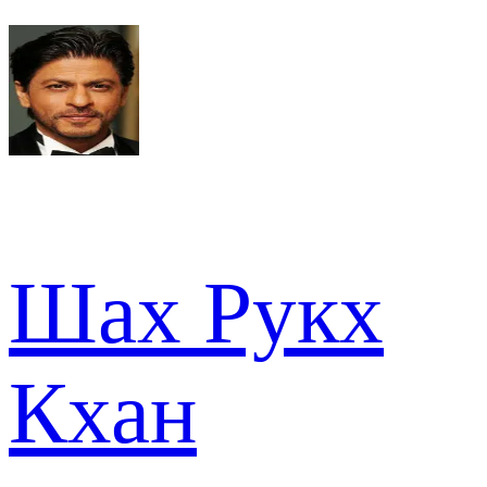
Шах Рукх
Кхан