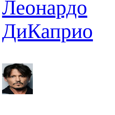
Леонардо
ДиКаприо