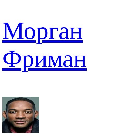
Морган
Фриман