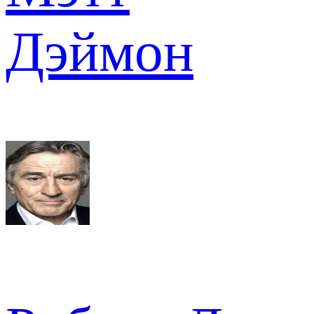
Дэймон