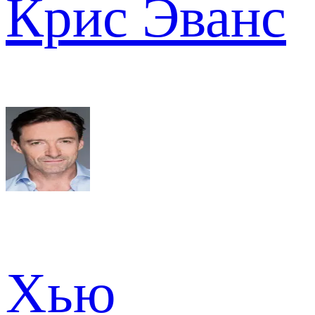
Крис Эванс
Хью