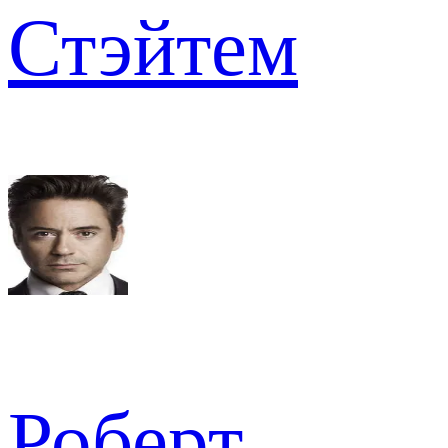
Стэйтем
Роберт