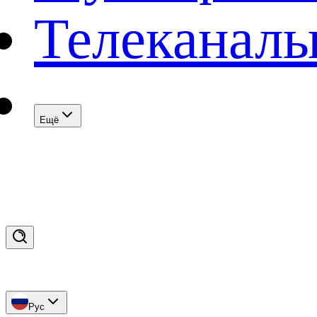
Телеканал
Eщё
Рус