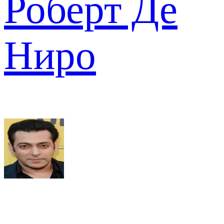
Роберт Де
Ниро