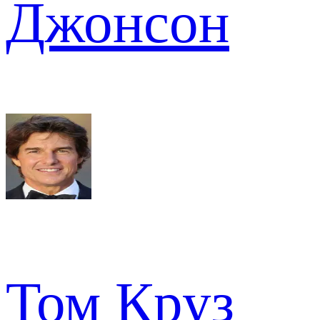
Джонсон
Том Круз