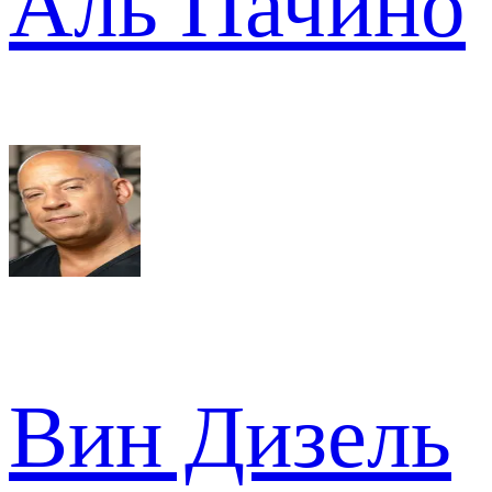
Аль Пачино
Вин Дизель