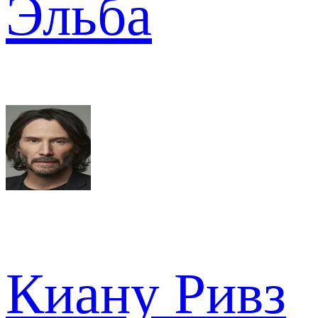
Эльба
Киану Ривз