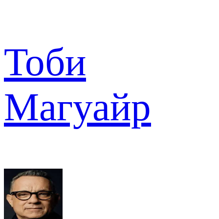
Тоби
Магуайр