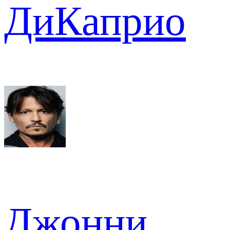
ДиКаприо
Джонни