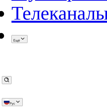
Телеканал
Eщё
Рус