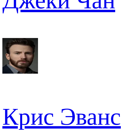
Джеки Чан
Крис Эванс