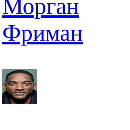
Морган
Фриман