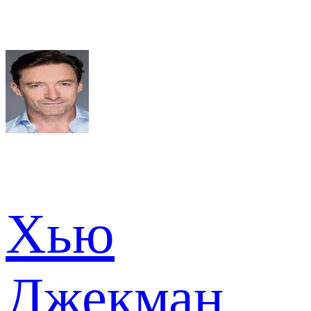
Хью
Джекман