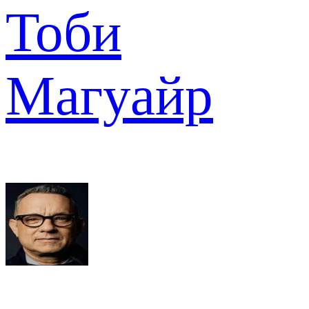
Тоби
Магуайр