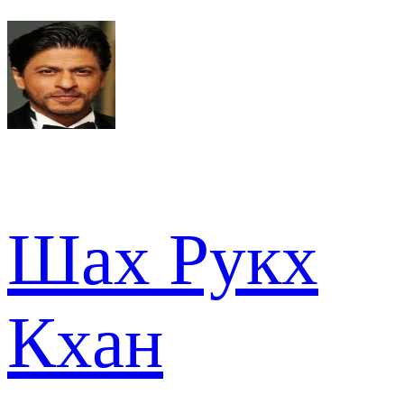
Шах Рукх
Кхан