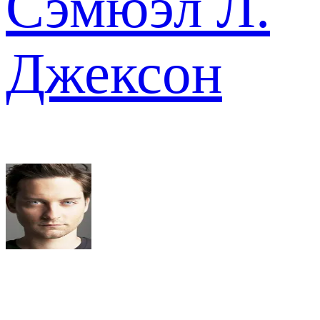
Сэмюэл Л.
Джексон