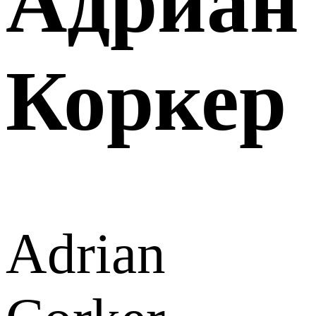
Адриан
Коркер
Adrian