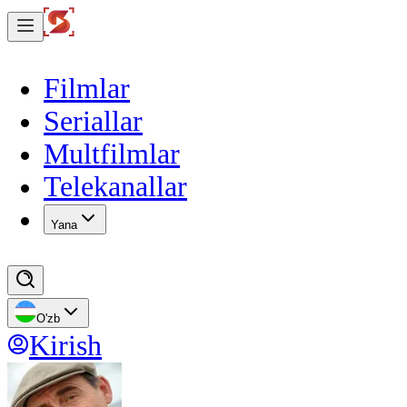
Filmlar
Seriallar
Multfilmlar
Telekanallar
Yana
O'zb
Kirish