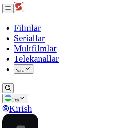
Filmlar
Seriallar
Multfilmlar
Telekanallar
Yana
O'zb
Kirish