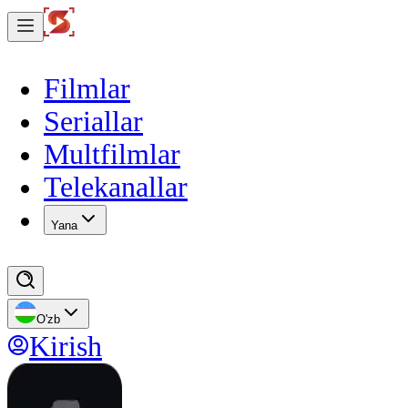
Filmlar
Seriallar
Multfilmlar
Telekanallar
Yana
O'zb
Kirish