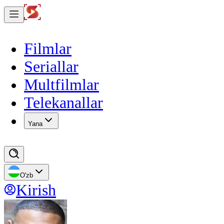
Filmlar
Seriallar
Multfilmlar
Telekanallar
Yana
O'zb
Kirish