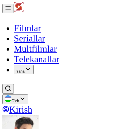
Filmlar
Seriallar
Multfilmlar
Telekanallar
Yana
O'zb
Kirish