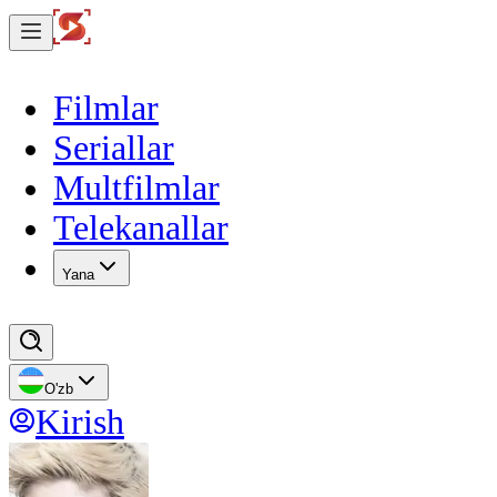
Filmlar
Seriallar
Multfilmlar
Telekanallar
Yana
O'zb
Kirish