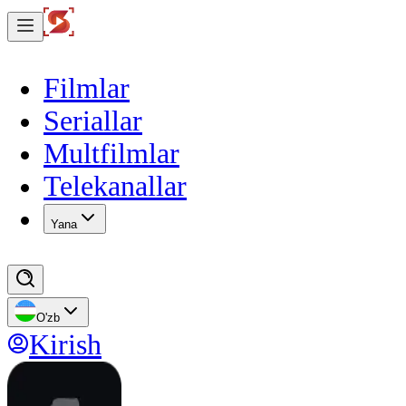
Filmlar
Seriallar
Multfilmlar
Telekanallar
Yana
O'zb
Kirish