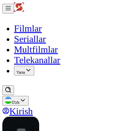
Filmlar
Seriallar
Multfilmlar
Telekanallar
Yana
O'zb
Kirish