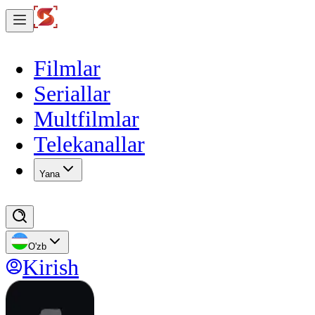
Filmlar
Seriallar
Multfilmlar
Telekanallar
Yana
O'zb
Kirish