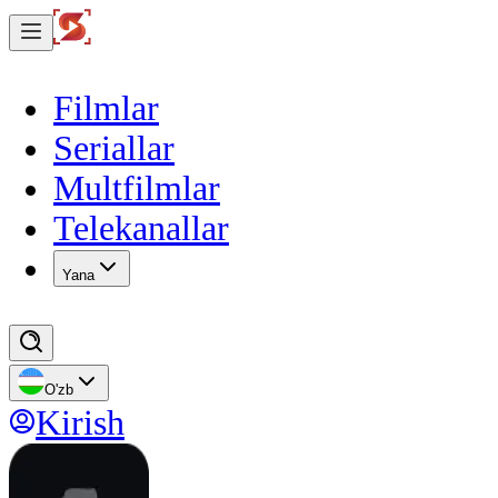
Filmlar
Seriallar
Multfilmlar
Telekanallar
Yana
O'zb
Kirish