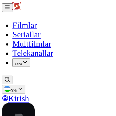
Filmlar
Seriallar
Multfilmlar
Telekanallar
Yana
O'zb
Kirish