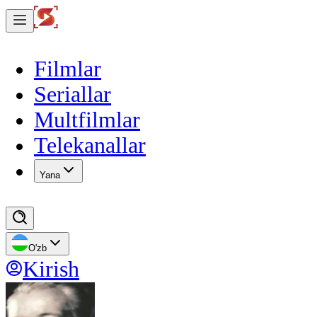
Filmlar
Seriallar
Multfilmlar
Telekanallar
Yana
O'zb
Kirish