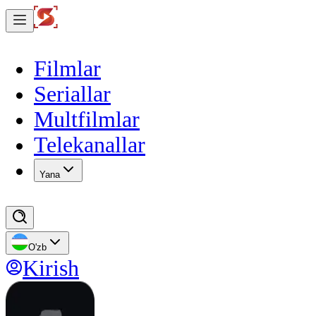
Filmlar
Seriallar
Multfilmlar
Telekanallar
Yana
O'zb
Kirish