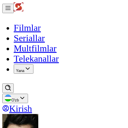
Filmlar
Seriallar
Multfilmlar
Telekanallar
Yana
O'zb
Kirish