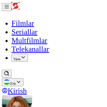
Filmlar
Seriallar
Multfilmlar
Telekanallar
Yana
O'zb
Kirish