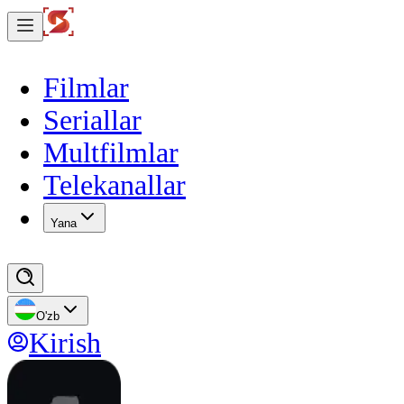
Filmlar
Seriallar
Multfilmlar
Telekanallar
Yana
O'zb
Kirish