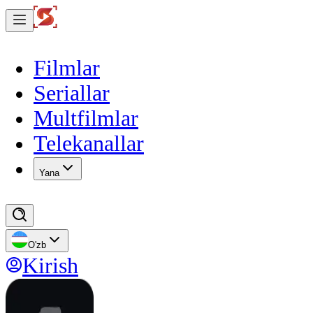
Filmlar
Seriallar
Multfilmlar
Telekanallar
Yana
O'zb
Kirish