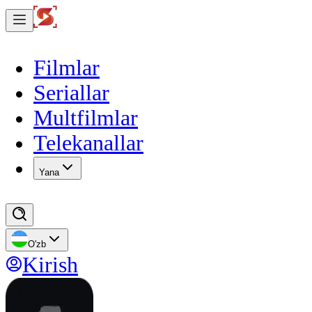
Filmlar
Seriallar
Multfilmlar
Telekanallar
Yana
O'zb
Kirish