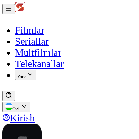
Filmlar
Seriallar
Multfilmlar
Telekanallar
Yana
O'zb
Kirish