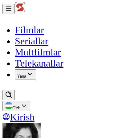
Filmlar
Seriallar
Multfilmlar
Telekanallar
Yana
O'zb
Kirish