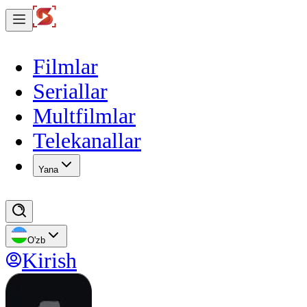
Filmlar
Seriallar
Multfilmlar
Telekanallar
Yana
O'zb
Kirish