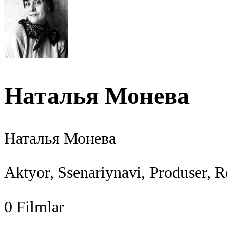
Наталья Монева
Наталья Монева
Aktyor, Ssenariynavi, Produser, R
0
Filmlar