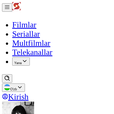
Filmlar
Seriallar
Multfilmlar
Telekanallar
Yana
O'zb
Kirish