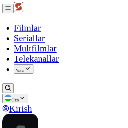
Filmlar
Seriallar
Multfilmlar
Telekanallar
Yana
O'zb
Kirish