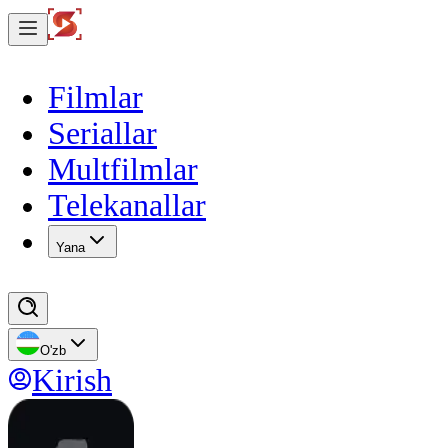
Filmlar
Seriallar
Multfilmlar
Telekanallar
Yana
O'zb
Kirish