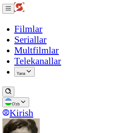
Filmlar
Seriallar
Multfilmlar
Telekanallar
Yana
O'zb
Kirish