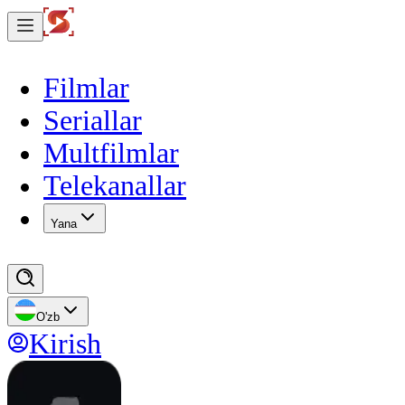
Filmlar
Seriallar
Multfilmlar
Telekanallar
Yana
O'zb
Kirish