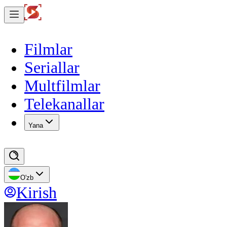
Filmlar
Seriallar
Multfilmlar
Telekanallar
Yana
O'zb
Kirish