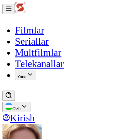
Filmlar
Seriallar
Multfilmlar
Telekanallar
Yana
O'zb
Kirish