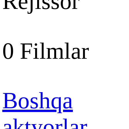
Rejissor
0
Filmlar
Boshqa
aktyorlar