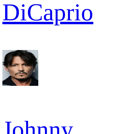
DiCaprio
Johnny