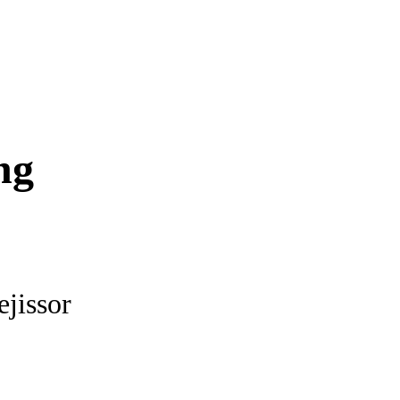
ng
ejissor