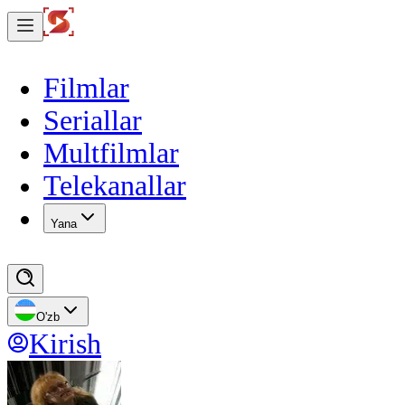
Filmlar
Seriallar
Multfilmlar
Telekanallar
Yana
O'zb
Kirish