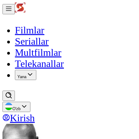
Filmlar
Seriallar
Multfilmlar
Telekanallar
Yana
O'zb
Kirish